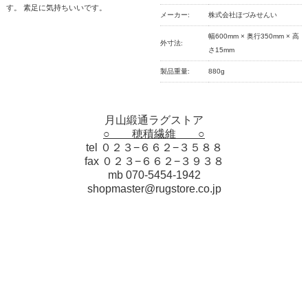
す。 素足に気持ちいいです。
メーカー:
株式会社ほづみせんい
幅600mm × 奥行350mm × 高
外寸法:
さ15mm
製品重量:
880g
月山緞通ラグストア
○ 穂積繊維 ○
tel ０２３−６６２−３５８８
fax ０２３−６６２−３９３８
mb 070-5454-1942
shopmaster@rugstore.co.jp