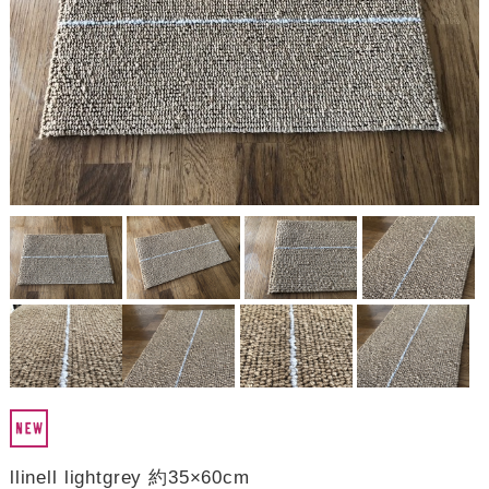
llinell lightgrey 約35×60cm