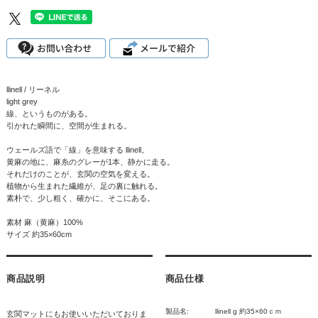
llinell / リーネル
light grey
線、というものがある。
引かれた瞬間に、空間が生まれる。
ウェールズ語で「線」を意味する llinell。
黄麻の地に、麻糸のグレーが1本、静かに走る。
それだけのことが、玄関の空気を変える。
植物から生まれた繊維が、足の裏に触れる。
素朴で、少し粗く、確かに、そこにある。
素材 麻（黄麻）100%
サイズ 約35×60cm
商品説明
商品仕様
製品名:
llinell g 約35×60ｃｍ
玄関マットにもお使いいただいておりま