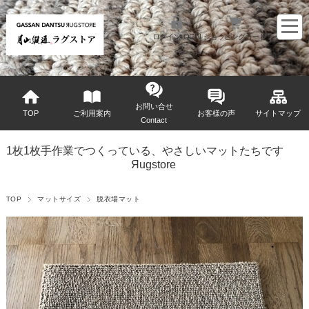
ログインLOGIN
ショッピングカート
お問い合せ
TOP
ご利用案内
お客様の声
サイトマップ
Contact
1枚1枚手作業でつくっている、やさしいマットたちです
Яugstore
TOP
マットサイズ
脱衣場マット