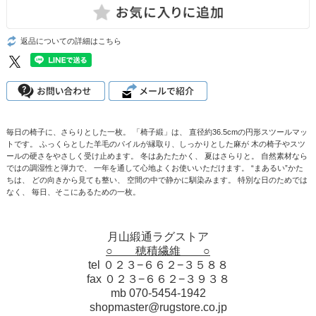
返品についての詳細はこちら
毎日の椅子に、さらりとした一枚。 「椅子緞」は、 直径約36.5cmの円形スツールマッ
トです。 ふっくらとした羊毛のパイルが縁取り、しっかりとした麻が 木の椅子やスツ
ールの硬さをやさしく受け止めます。 冬はあたたかく、 夏はさらりと。 自然素材なら
ではの調湿性と弾力で、 一年を通して心地よくお使いいただけます。 “まあるい”かた
ちは、 どの向きから見ても整い、 空間の中で静かに馴染みます。 特別な日のためでは
なく、 毎日、そこにあるための一枚。
月山緞通ラグストア
○ 穂積繊維 ○
tel ０２３−６６２−３５８８
fax ０２３−６６２−３９３８
mb 070-5454-1942
shopmaster@rugstore.co.jp