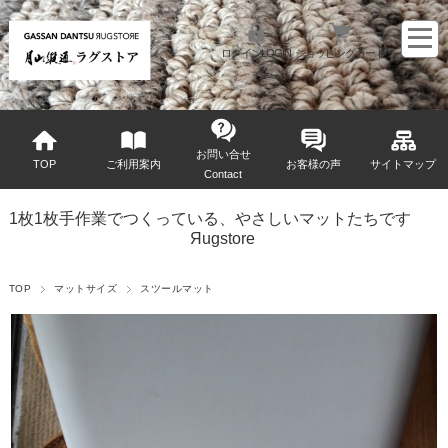
ログインLOGIN
ショッピングカート
お問い合せ
TOP
ご利用案内
お客様の声
サイトマップ
Contact
1枚1枚手作業でつくっている、やさしいマットたちです
Яugstore
TOP
マットサイズ
スツールマット