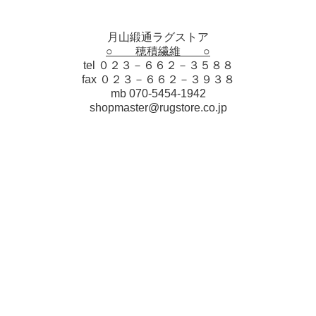
月山緞通ラグストア
○ 穂積繊維 ○
tel ０２３－６６２－３５８８
fax ０２３－６６２－３９３８
mb 070-5454-1942
shopmaster@rugstore.co.jp
個人情報の取り扱いについて
特定商取引法に関する表示
穂積繊維
@rugstore