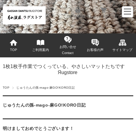
ログインLOGIN
ショッピングカート
お問い合せ
TOP
ご利用案内
お客様の声
サイトマップ
Contact
1枚1枚手作業でつくっている、やさしいマットたちです
Яugstore
TOP
じゅうたんの孫-mago-麻GO!KORO日記
じゅうたんの孫-mago-麻GO!KORO日記
明けましておめでとうございます！